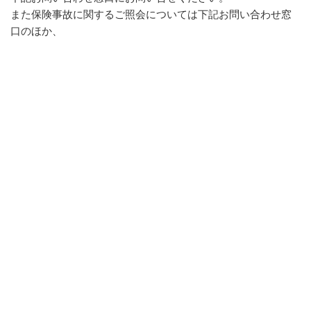
また保険事故に関するご照会については下記お問い合わせ窓
口のほか、
保険証券に記載の事故相談窓口にお問い合わせください。
ご照会者がご本人であることをご確認させていただいたうえ
で、
対応させていただきますので、あらかじめご了承願います。
[お問い合わせ窓口]
〒541-0058 大阪市中央区南久宝寺町2-1-9 船場メディカル
ビル901号
株式会社 キャリアリング
電話: 06-6266-6011
mail: jimu@career-ring.co.jp