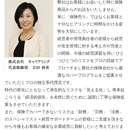
弊社はお客様にお会いした時に保険
商品からのお話をいたしません。
単に「保険売り」ではなくお客様と
十分なヒアリングに時間をかける姿
勢を大切にしています。
経営者や管理責任者の皆様から経営
や安全管理に対する考え方や労使と
の関係、今後の経営課題を伺い ひと
つひとつのリスクをプロの目線でア
プローチをし数社の保険会社から最
適なカバープログラムをご提案させ
ていただくプロの独立系代理店です。
時代の変化にともなって潜在的なリスクを「見える化」し 将来起
こりうる「経済的損失」を未然に防ぐために 誠実に丁寧な保険提
案をさせていただきます。
また、保険でカバーできないリスクは「財務」「労務」「法務」
のスペシャリスト＝経営サポートチームの皆様にご支援を頂きな
がら今後もお客様の健全な企業経営に貢献したいと考えておりま