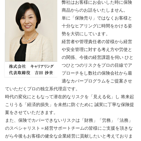
弊社はお客様にお会いした時に保険
商品からのお話をいたしません。
単に「保険売り」ではなくお客様と
十分なヒアリングに時間をかける姿
勢を大切にしています。
経営者や管理責任者の皆様から経営
や安全管理に対する考え方や労使と
の関係、今後の経営課題を伺い ひと
つひとつのリスクをプロの目線でア
プローチをし数社の保険会社から最
適なカバープログラムをご提案させ
ていただくプロの独立系代理店です。
時代の変化にともなって潜在的なリスクを「見える化」し 将来起
こりうる「経済的損失」を未然に防ぐために 誠実に丁寧な保険提
案をさせていただきます。
また、保険でカバーできないリスクは「財務」「労務」「法務」
のスペシャリスト＝経営サポートチームの皆様にご支援を頂きな
がら今後もお客様の健全な企業経営に貢献したいと考えておりま