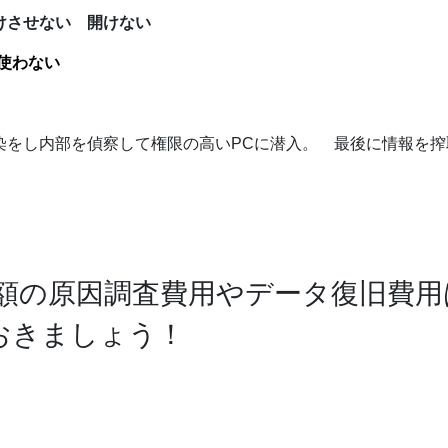
けさせない 開けない
使わない
染をし内部を偵察して権限の高いPCに潜入。 最後に情報を
額の原因調査費用やデータ復旧費用
おきましょう！
旧にかかった費用１０００万以上は３８．５％