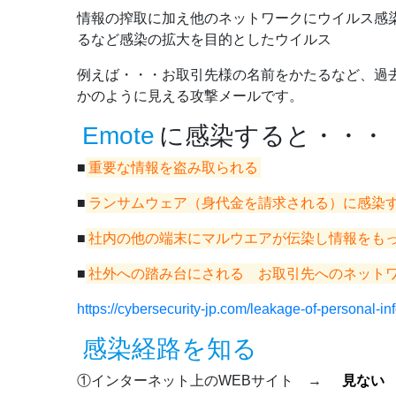
情報の搾取に加え他のネットワークにウイルス感
るなど感染の拡大を目的としたウイルス
例えば・・・お取引先様の名前をかたるなど、過
かのように見える攻撃メールです。
Emote
に感染すると・・・
■
重要な情報を盗み取られる
■
ランサムウェア（身代金を請求される）に感染
■
社内の他の端末にマルウエアが伝染し情報をも
■
社外への踏み台にされる お取引先へのネット
https://cybersecurity-jp.com/leakage-of-personal-in
感染経路を知る
①インターネット上のWEBサイト →
見ない