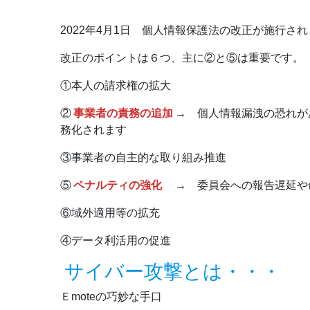
2022年4月1日 個人情報保護法の改正が施行さ
改正のポイントは６つ、主に②と⑤は重要です。
①本人の請求権の拡大
②
事業者の責務の追加
→ 個人情報漏洩の恐れが
務化されます
③事業者の自主的な取り組み推進
⑤
ペナルティの強化
→ 委員会への報告遅延や
⑥域外適用等の拡充
④データ利活用の促進
サイバー攻撃とは・・・
Ｅmoteの巧妙な手口